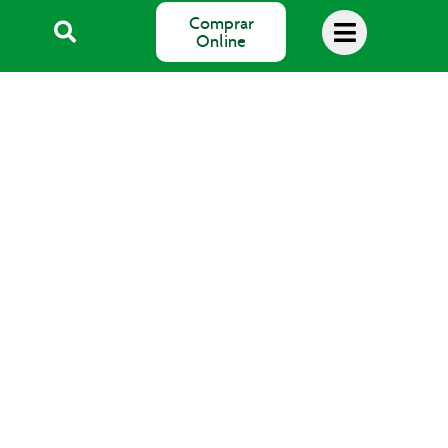
Comprar
Online
Blog Salud
SALUS Floradix España, S.L.
Avda. del Pla de Mesell, 4
03560 EL CAMPELLO (Alicante)
email: info@salus.es
Teléfono: 965 637 004