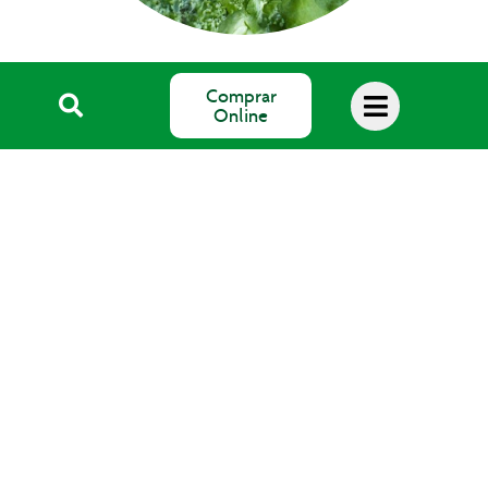
Blog Salud
Comprar
Online
SALUS Floradix España, S.L.
Avda. del Pla de Mesell, 4
03560 EL CAMPELLO (Alicante)
email: info@salus.es
Teléfono: 965 637 004
©2026 Salus Floradix España, S.L.