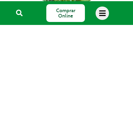
Comprar
Online
Blog Salud
SALUS Floradix España, S.L.
Avda. del Pla de Mesell, 4
03560 EL CAMPELLO (Alicante)
email: info@salus.es
Teléfono: 965 637 004
©2026 Salus Floradix España, S.L.