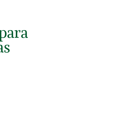
 para
as