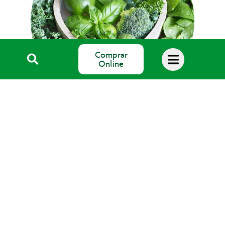
Comprar
Online
Blog Salud
SALUS Floradix España, S.L.
Avda. del Pla de Mesell, 4