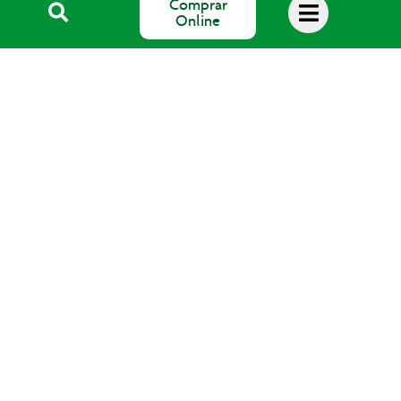
Comprar
Online
Blog Salud
SALUS Floradix España, S.L.
Avda. del Pla de Mesell, 4
03560 EL CAMPELLO (Alicante)
email: info@salus.es