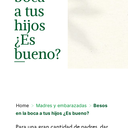
a tus
hijos
¿Es
bueno?
>
>
Home
Madres y embarazadas
Besos
en la boca a tus hijos ¿Es bueno?
Para una gran cantidad de padres, dar