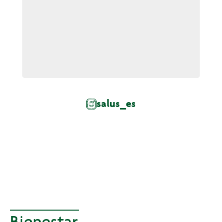
salus_es
Bienestar