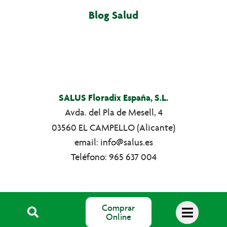
Blog Salud
SALUS Floradix España, S.L.
Avda. del Pla de Mesell, 4
03560 EL CAMPELLO (Alicante)
email: info@salus.es
Teléfono: 965 637 004
©2026 Salus Floradix España, S.L.
Comprar
Online