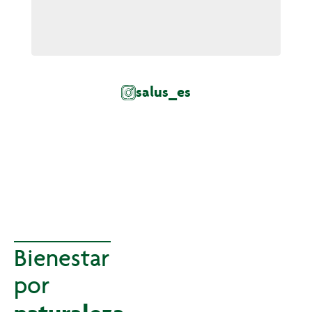
salus_es
Bienestar
por