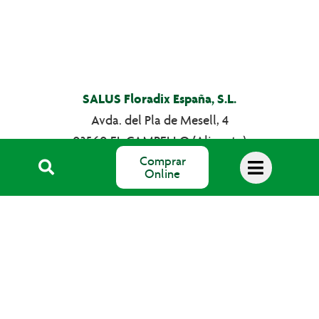
SALUS Floradix España, S.L.
Avda. del Pla de Mesell, 4
03560 EL CAMPELLO (Alicante)
Comprar
email: info@salus.es
Online
Teléfono: 965 637 004
©2026 Salus Floradix España, S.L.
Política de cookies
|
Aviso Legal