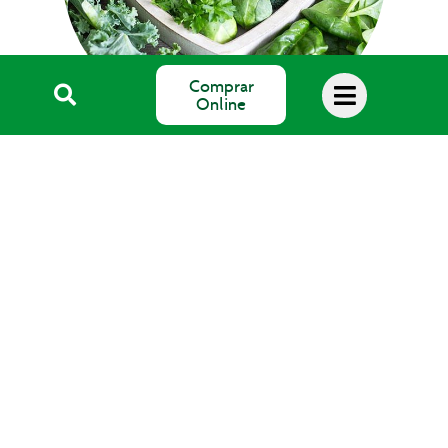
Comprar
Online
Blog Salud
SALUS Floradix España, S.L.
Avda. del Pla de Mesell, 4
03560 EL CAMPELLO (Alicante)
email: info@salus.es
Teléfono: 965 637 004