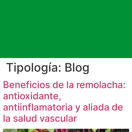
Tipología:
Blog
Beneficios de la remolacha:
antioxidante,
antiinflamatoria y aliada de
la salud vascular