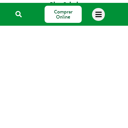
Blog Salud
Comprar
Online
SALUS Floradix España, S.L.
Avda. del Pla de Mesell, 4
03560 EL CAMPELLO (Alicante)
email: info@salus.es
Teléfono: 965 637 004
©2026 Salus Floradix España, S.L.
Política de cookies
|
Aviso Legal