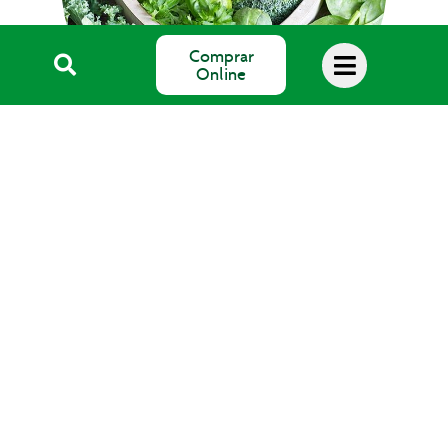
Comprar
Online
Blog Salud
SALUS Floradix España, S.L.
Avda. del Pla de Mesell, 4
03560 EL CAMPELLO (Alicante)
email: info@salus.es