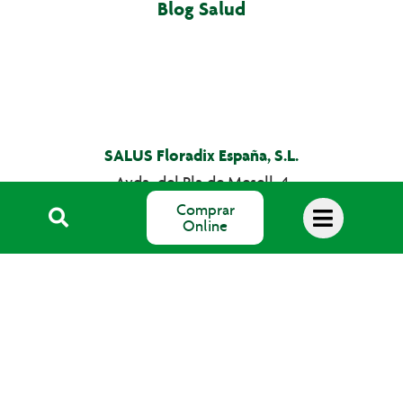
Blog Salud
SALUS Floradix España, S.L.
Avda. del Pla de Mesell, 4
03560 EL CAMPELLO (Alicante)
Comprar
Online
email: info@salus.es
Teléfono: 965 637 004
©2026 Salus Floradix España, S.L.
Política de cookies
|
Aviso Legal