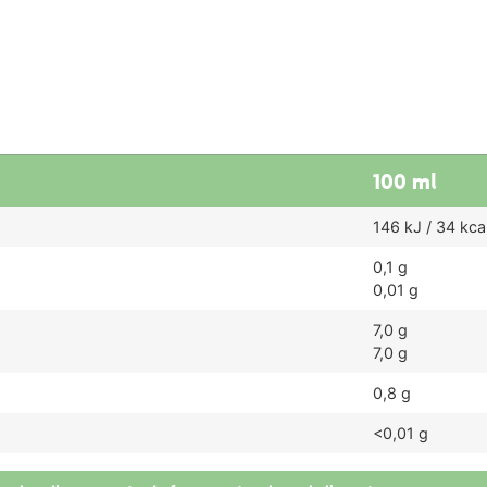
100 ml
146 kJ / 34 kca
0,1 g
0,01 g
7,0 g
7,0 g
0,8 g
<0,01 g